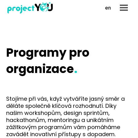
cs
en
Menu
Prog
Pr
org
Pr
Programy pro
lea
Pr
organizace
.
Pr
tale
Př
Stojíme při vás, když vytváříte jasný směr a
Refe
děláte společně klíčová rozhodnutí. Díky
Posíl
našim workshopům, design sprintům,
hackathonům, mentoringu a unikátním
Novi
zážitkovým programům vám pomáháme
zavádět inovativní přístupy s dopadem.
Vš