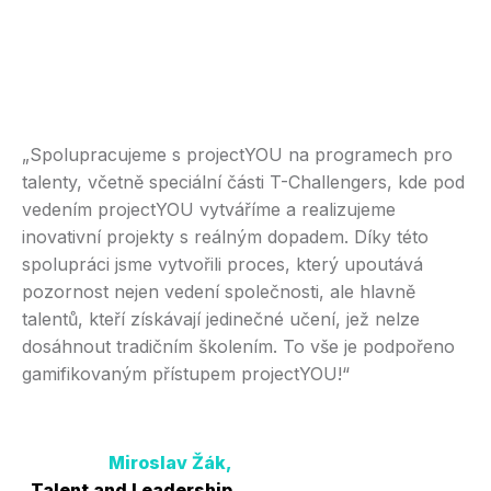
„Spolupracujeme s projectYOU na programech pro
talenty, včetně speciální části T-Challengers, kde pod
„S
vedením projectYOU vytváříme a realizujeme
Sp
inovativní projekty s reálným dopadem. Díky této
vý
spolupráci jsme vytvořili proces, který upoutává
sl
pozornost nejen vedení společnosti, ale hlavně
pr
talentů, kteří získávají jedinečné učení, jež nelze
př
dosáhnout tradičním školením. To vše je podpořeno
na
gamifikovaným přístupem projectYOU!“
Miroslav Žák,
C
Talent and Leadership