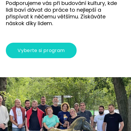
Podporujeme vás při budování kultury, kde
Gr
lidi baví dávat do práce to nejlepší a
přispívat k něčemu většímu. Získáváte
O ná
náskok díky lidem.
Kd
T
Vyberte si program
cs
en