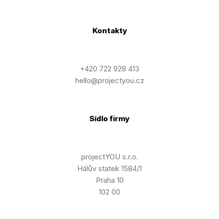
Kontakty
+420 722 928 413
hello@projectyou.cz
Sídlo firmy
projectYOU s.r.o.
Hálův statek 1584/1
Praha 10
102 00