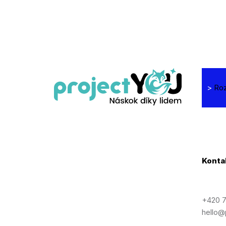
>
Roz
Konta
+420 7
hello@