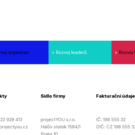
voj organizací
>
Rozvoj leaderů
>
Rozvoj
kty
Sídlo firmy
Fakturační údaj
22 928 413
projectYOU s.r.o.
IČ: 198 555 32
projectyou.cz
Hálův statek 1584/1
DIČ: CZ 198 555 3
Praha 10