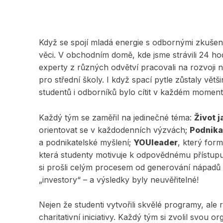
Když se spojí mladá energie s odbornými zkuše
věci. V obchodním domě, kde jsme strávili 24 hod
experty z různých odvětví pracovali na rozvoji
pro střední školy. I když spací pytle zůstaly vět
studentů i odborníků bylo cítit v každém moment
Každý tým se zaměřil na jedinečné téma:
Život 
orientovat se v každodenních výzvách;
Podnika
a podnikatelské myšlení;
YOUleader
, který form
která studenty motivuje k odpovědnému přístupu 
si prošli celým procesem od generování nápadů 
„investory“ – a výsledky byly neuvěřitelné!
Nejen že studenti vytvořili skvělé programy, ale 
charitativní iniciativy. Každý tým si zvolil svou 