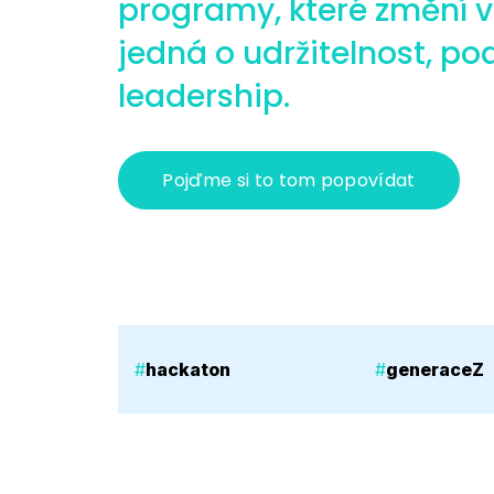
programy, které změní v
jedná o udržitelnost, p
leadership.
Pojďme si to tom popovídat
#
hackaton
#
generaceZ