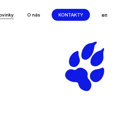
cs
en
ovinky
O nás
KONTAKTY