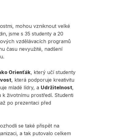
nostmi, mohou vzniknout velké
in, jsme s 35 studenty a 20
 nových vzdělávacích programů
šinu času nevyužité, nadšení
u.
jako Orienťák
, který učí studenty
vost
, která podporuje kreativitu
uje mladé lídry, a
Udržitelnost
,
k životnímu prostředí. Studenti
až po prezentaci před
rozhodli se také přispět na
organizaci, a tak putovalo celkem