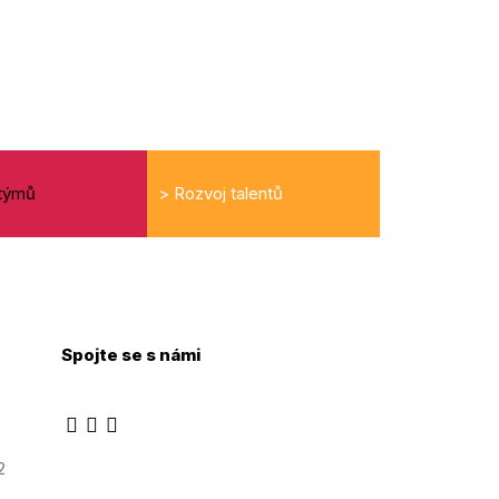
 týmů
>
Rozvoj talentů
e
Spojte se s námi
2