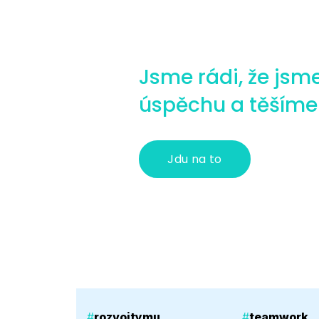
Jsme rádi, že jsme
úspěchu a těšíme 
Jdu na to
#
rozvojtymu
#
teamwork