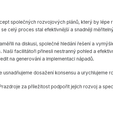
cept společných rozvojových plánů, který by lépe re
se celý proces stal efektivnější a snadněji měřitelný
řili na diskusi, společné hledání řešení a vymýšle
 Naši facilitátoři přinesli nestranný pohled a efekti
ředit na generování a implementaci nápadů.
že usnadňujeme dosažení konsensu a urychlujeme r
zdroje za příležitost podpořit jejich rozvoj a spe