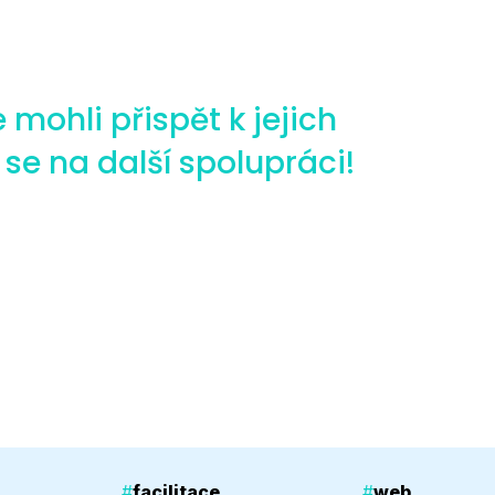
 mohli přispět k jejich
se na další spolupráci!
#
facilitace
#
web