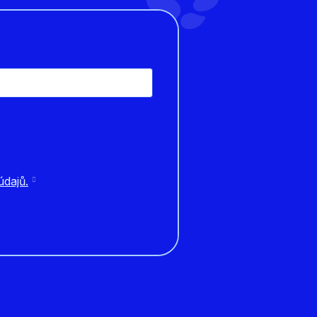
dajů.