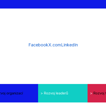
Facebook
X.com
LinkedIn
voj organizací
>
Rozvoj leaderů
>
Rozvoj