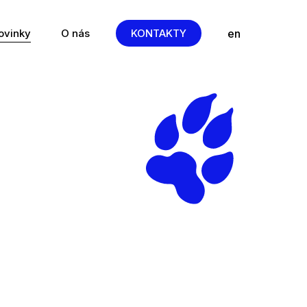
cs
en
ovinky
O nás
KONTAKTY