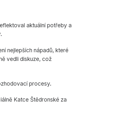
flektoval aktuální potřeby a
.
ní nejlepších nápadů, které
vně vedli diskuze, což
ozhodovací procesy.
ciálně Katce Štědronské za